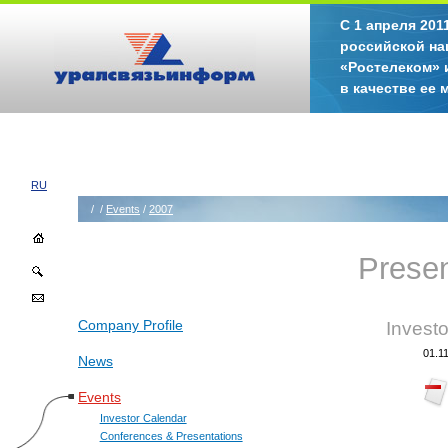
С 1 апреля 20
российской на
«Ростелеком» 
в качестве ее
RU
/
/
Events
/
2007
Presen
Company Profile
Investo
01.1
News
Events
Investor Calendar
Conferences & Presentations