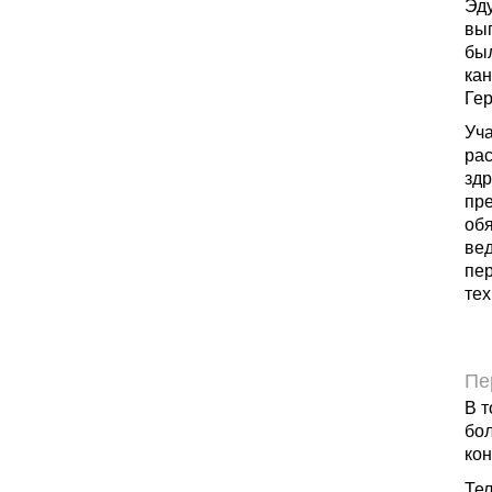
Эд
вып
был
ка
Ге
Уча
ра
здр
пр
обя
вед
пе
тех
Пе
В т
бол
кон
Тел