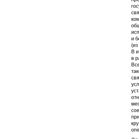
го
свя
ком
об
исп
и б
(из
В и
в р
Все
так
свя
усл
ус
отн
ме
сое
при
кру
оп