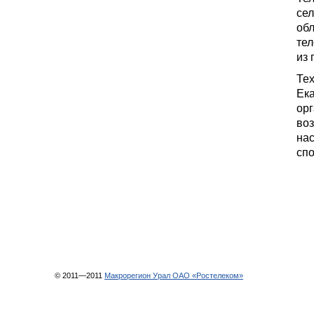
сел
обл
тел
из 
Те
Ек
орг
во
нас
спо
© 2011—2011
Макрорегион Урал ОАО «Ростелеком»