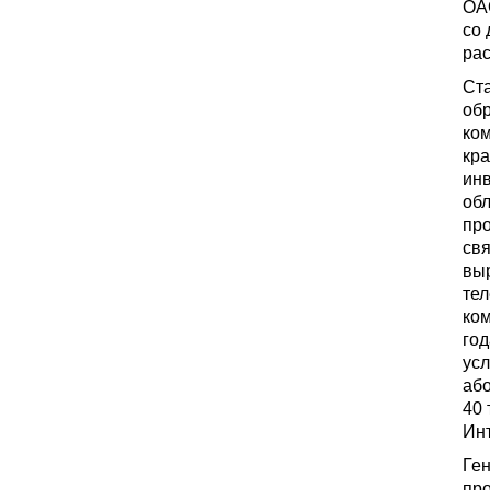
ОА
со 
рас
Ст
обр
ком
кра
ин
обл
пр
свя
выр
тел
ком
го
усл
або
40 
Инт
Ге
пр