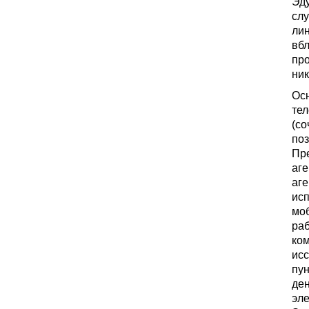
Эд
слу
лин
вбл
про
ник
Осн
тел
(со
поз
Пр
аге
аге
исп
мо
ра
ком
ис
пун
ден
эле