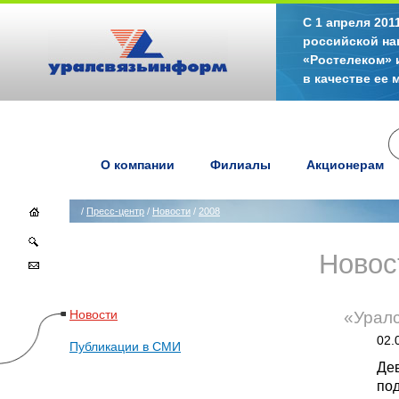
С 1 апреля 20
российской на
«Ростелеком» 
в качестве ее
О компании
Филиалы
Акционерам
/
Пресс-центр
/
Новости
/
2008
Новос
Новости
«Урал
02.
Публикации в СМИ
Де
по