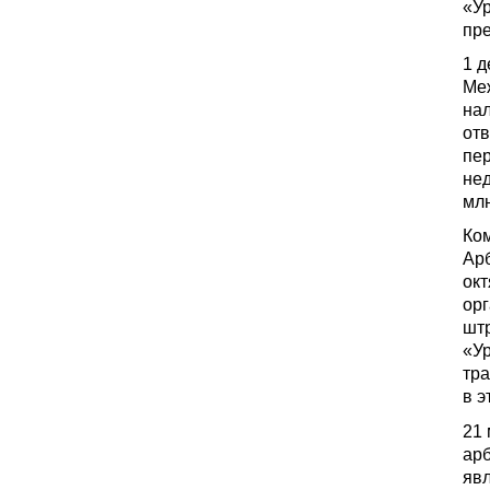
«Ур
пре
1 
Ме
на
отв
пер
нед
млн
Ко
Арб
окт
орг
штр
«У
тра
в 
21
ар
явл