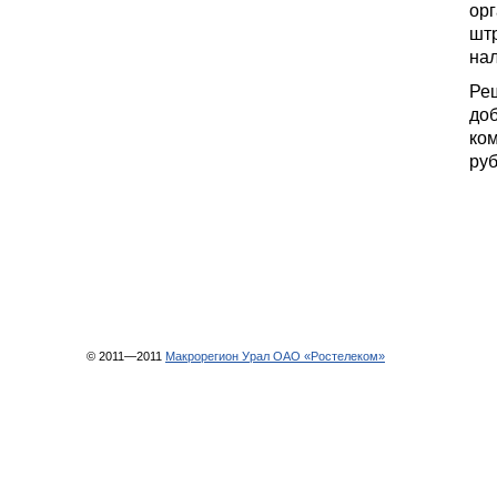
орг
штр
на
Реш
доб
ком
руб
© 2011—2011
Макрорегион Урал ОАО «Ростелеком»