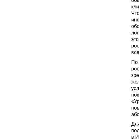
об
кли
Что
инв
обо
лог
это
рос
вс
По 
рос
зр
жел
усл
по
«У
по
або
Дл
под
в И