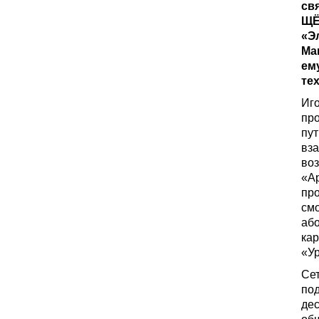
св
ЩЁ
«Э
Ма
ем
те
Иго
пр
пут
вза
воз
«Ар
про
смо
або
ка
«У
Сет
по
дес