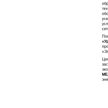
обр
тех
об
уск
усл
сет
По
«У
пр
«Эл
Цел
зас
эк
МЕ
эн