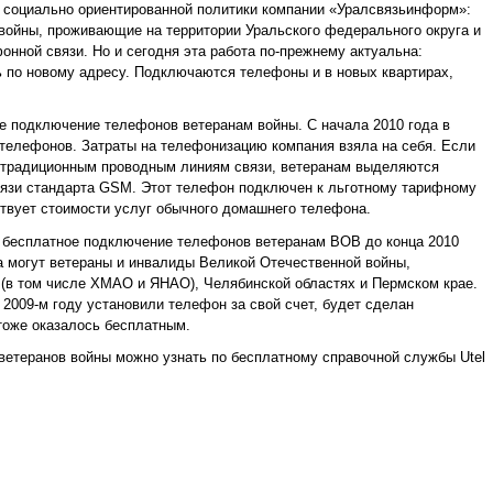
 социально ориентированной политики компании «Уралсвязьинформ»:
 войны, проживающие на территории Уральского федерального округа и
онной связи. Но и сегодня эта работа по-прежнему актуальна:
ь по новому адресу. Подключаются телефоны и в новых квартирах,
 подключение телефонов ветеранам войны. С начала 2010 года в
 телефонов. Затраты на телефонизацию компания взяла на себя. Если
о традиционным проводным линиям связи, ветеранам выделяются
вязи стандарта GSM. Этот телефон подключен к льготному тарифному
ствует стоимости услуг обычного домашнего телефона.
 бесплатное подключение телефонов ветеранам ВОВ до конца 2010
а могут ветераны и инвалиды Великой Отечественной войны,
(в том числе ХМАО и ЯНАО), Челябинской областях и Пермском крае.
 2009-м году установили телефон за свой счет, будет сделан
 тоже оказалось бесплатным.
етеранов войны можно узнать по бесплатному справочной службы Utel