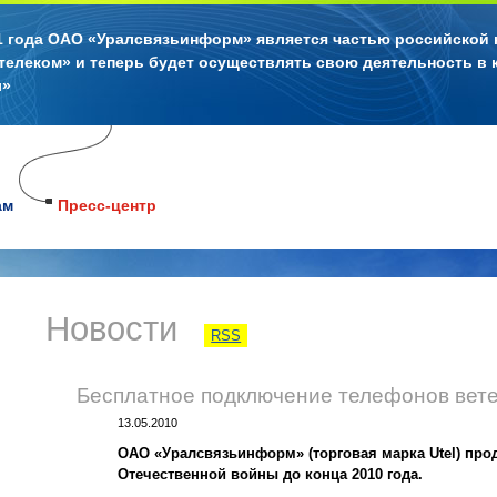
11 года ОАО «Уралсвязьинформ» является частью российской
телеком» и теперь будет осуществлять свою деятельность в 
л»
ам
Пресс-центр
Новости
RSS
Бесплатное подключение телефонов вете
13.05.2010
ОАО «Уралсвязьинформ» (торговая марка Utel) пр
Отечественной войны до конца 2010 года.