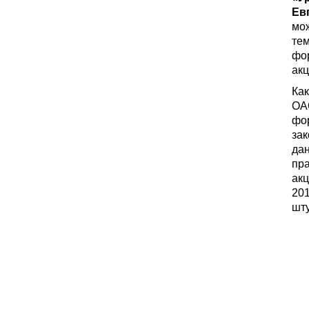
Ев
мо
те
фо
акц
Как
ОА
фор
зак
дан
пра
акц
201
шту