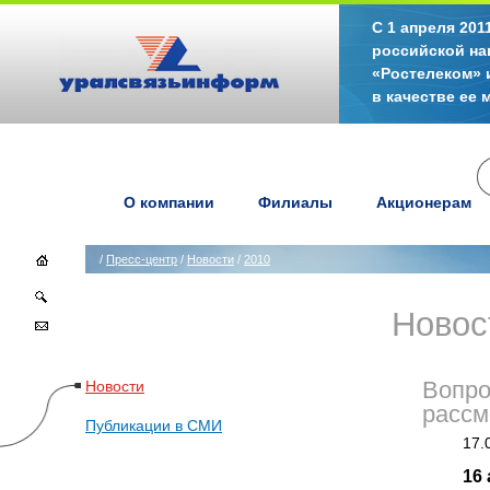
С 1 апреля 20
российской на
«Ростелеком» 
в качестве ее
О компании
Филиалы
Акционерам
/
Пресс-центр
/
Новости
/
2010
Новос
Новости
Вопро
рассм
Публикации в СМИ
17.
16