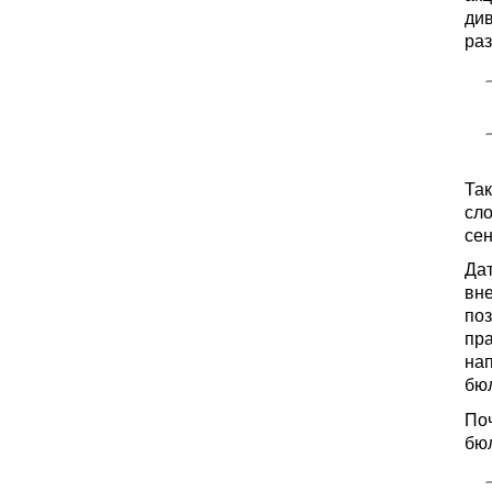
див
ра
Так
сл
сен
Дат
вне
поз
пра
на
бюл
Поч
бюл