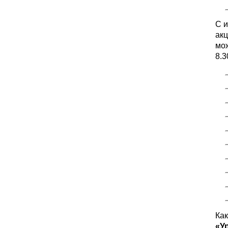
С 
акц
мож
8.3
Как
«У