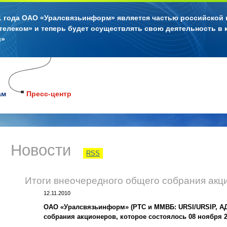
11 года ОАО «Уралсвязьинформ» является частью российской
телеком» и теперь будет осуществлять свою деятельность в 
л»
ам
Пресс-центр
Новости
RSS
Итоги внеочередного общего собрания ак
12.11.2010
ОАО «Уралсвязьинформ» (РТС и ММВБ: URSI/URSIP, АД
собрания акционеров, которое состоялось 08 ноября 2