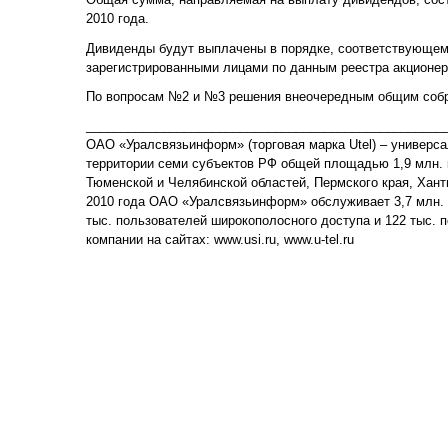
2010 года.
Дивиденды будут выплачены в порядке, соответствующем
зарегистрированными лицами по данным реестра акционер
По вопросам №2 и №3 решения внеочередным общим собр
___________________________________________________
ОАО «Уралсвязьинформ» (торговая марка Utel) – универса
территории семи субъектов РФ общей площадью 1,9 млн. к
Тюменской и Челябинской областей, Пермского края, Хант
2010 года ОАО «Уралсвязьинформ» обслуживает 3,7 млн. а
тыс. пользователей широкополосного доступа и 122 тыс. 
компании на сайтах: www.usi.ru, www.u-tel.ru