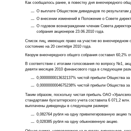
Как сообщалось ранее, в повестку дня внеочередного об
О выплате Обществом дивидендов по результатам д
О внесении изменений в Положение о Совете дирек
О годовом вознаграждении членам Совета директо
собрания акционеров 23.06.2010 года.
Список лиц, имеющих право на участие во внеочередном
состоянию на 20 сентября 2010 года.
Кворум внеочередного общего собрания составил 60,2% от
В соответствии с итогами голосования по вопросу №1, ак
девяти месяцев 2010 финансового года в следующем раз
0,0000000013632137% чистой прибыли Общества за 
0,0000000004675238% чистой прибыли Общества за 
Таким образом, поскольку чистая прибыль ОАО «Уралсвяз
стандартами бухгалтерского учета составила 6 071,2 млн.
выплачены дивиденды в следующем размере:
0,082764 рубля на одну привилегированную акцию т
0,028385 рубля на одну обыкновенную акцию.
Общая сумма, направляемая на выплату дивидендов, соста