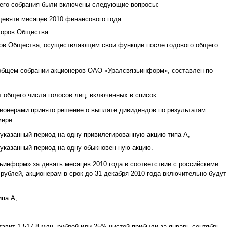
щего собрания были включены следующие вопросы:
евяти месяцев 2010 финансового года.
торов Общества.
ров Общества, осуществляющим свои функции после годового общего
 общем собрании акционеров ОАО «Уралсвязьинформ», составлен по
 общего числа голосов лиц, включенных в список.
ционерами принято решение о выплате дивидендов по результатам
мере:
указанный период на одну привилегированную акцию типа А,
указанный период на одну обыкновен-ную акцию.
ьинформ» за девять месяцев 2010 года в соответствии с российскими
 рублей, акционерам в срок до 31 декабря 2010 года включительно будут
ипа А,
вит 1 517,8 млн. рублей или 25% чистой прибыли за январь-сентябрь