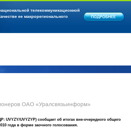
 национальной телекоммуникационной
качестве ее макрорегионального
ционеров ОАО «Уралсвязьинформ»
Р: UVYZY/UVYZYP) сообщает об итогах вне-очередного общего
010 года в форме заочного голосования.