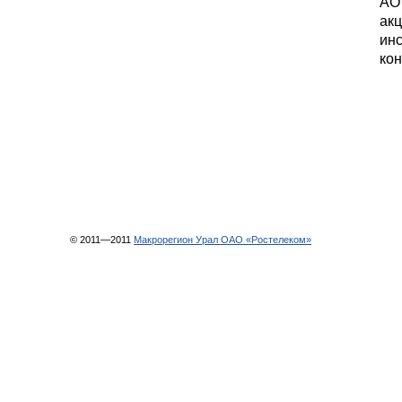
АО
акц
инс
кон
© 2011—2011
Макрорегион Урал ОАО «Ростелеком»