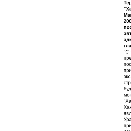
Те
"Х
Ма
20
по
ав
ад
гл
"С 
пре
пос
при
экс
стр
буд
мон
"Ха
Ха
яв
Ура
при