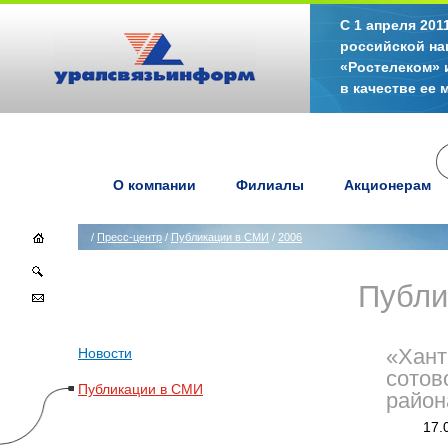
С 1 апреля 20
российской на
«Ростелеком» 
в качестве ее
О компании
Филиалы
Акционерам
/
Пресс-центр
/
Публикации в СМИ
/
2006
Публи
Новости
«Хант
сотов
Публикации в СМИ
район
17.