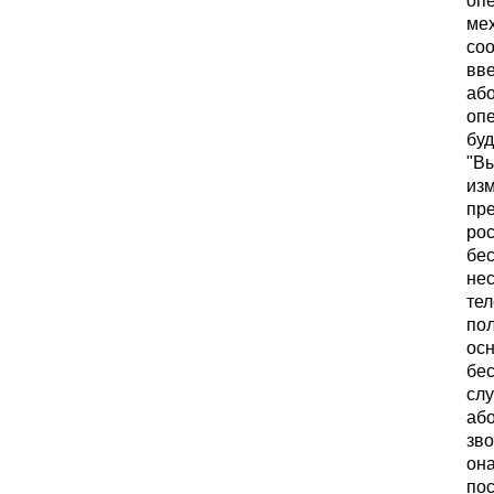
мех
соо
вв
аб
опе
буд
"В
изм
пр
ро
бе
нес
тел
пол
ос
бес
слу
або
зво
она
по