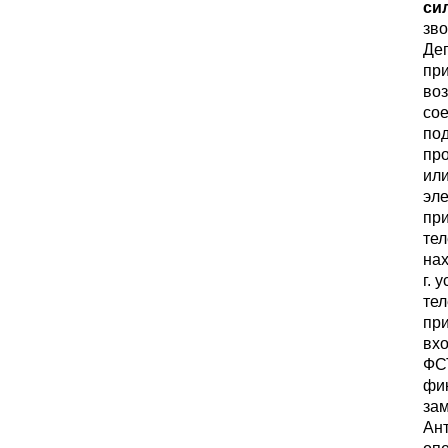
сил
зво
Деп
при
во
сое
под
про
или
эле
пр
тел
нах
г. 
те
пр
вхо
ФСТ
фик
за
Ант
оп