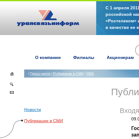
С 1 апреля 20
российской на
«Ростелеком» 
в качестве ее
О компании
Филиалы
Акционерам
/
Пресс-центр
/
Публикации в СМИ
/
2006
Публи
Новости
Вход
09.
Публикации в СМИ
Го
за