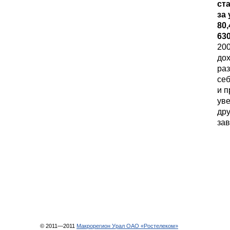
ст
за
80
63
200
до
раз
себ
и п
уве
дру
зав
© 2011—2011
Макрорегион Урал ОАО «Ростелеком»