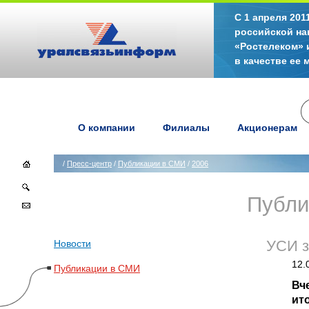
С 1 апреля 20
российской на
«Ростелеком» 
в качестве ее
О компании
Филиалы
Акционерам
/
Пресс-центр
/
Публикации в СМИ
/
2006
Публи
Новости
УСИ з
12.
Публикации в СМИ
Вч
ит