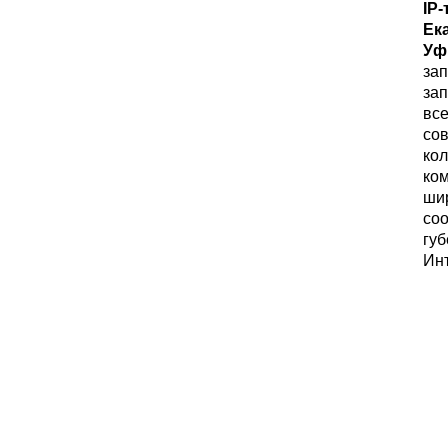
IP
Ек
Уф
зап
зап
все
сов
кол
ком
шир
соо
губ
Инт