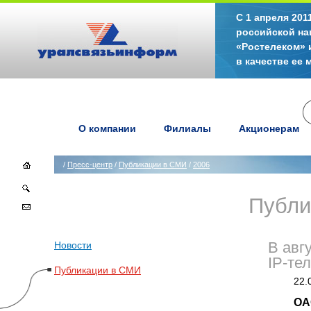
С 1 апреля 20
российской на
«Ростелеком» 
в качестве ее
О компании
Филиалы
Акционерам
/
Пресс-центр
/
Публикации в СМИ
/
2006
Публи
Новости
В авг
IP-те
Публикации в СМИ
22.
ОА