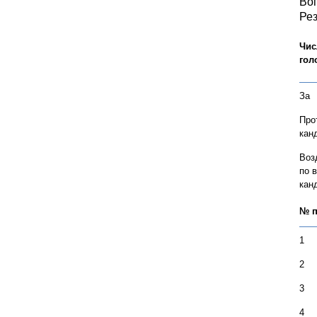
Воп
Рез
Чис
гол
За
Про
кан
Воз
по 
кан
№ п
1
2
3
4