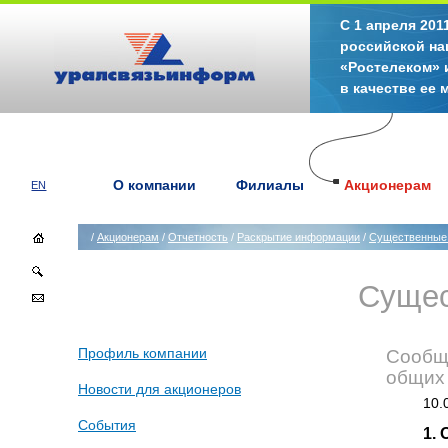
С 1 апреля 20
российской на
«Ростелеком» 
в качестве ее
О компании
Филиалы
Акционерам
EN
/
Акционерам
/
Отчетность
/
Раскрытие информации
/
Существенные
Сущес
Профиль компании
Сообщ
общих
Новости для акционеров
10.
События
1.