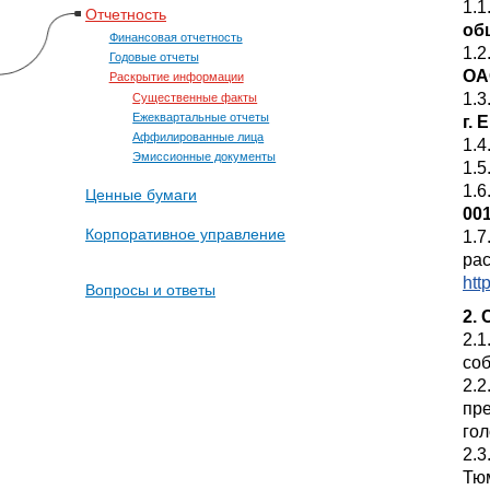
1.
Отчетность
об
Финансовая отчетность
1.
Годовые отчеты
ОА
Раскрытие информации
1.3
Существенные факты
Ежеквартальные отчеты
г. 
Аффилированные лица
1.
Эмиссионные документы
1.
1.6
Ценные бумаги
00
Корпоративное управление
1.7
ра
htt
Вопросы и ответы
2.
2.1
со
2.2
пр
гол
2.3
Тюм