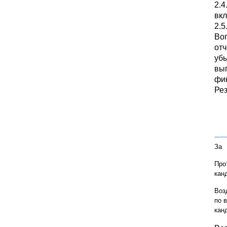
2.4
вкл
2.5
Воп
отч
убы
вып
фин
Рез
За
Про
кан
Воз
по 
кан