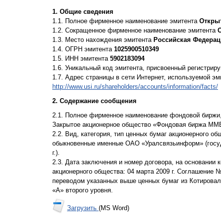
1. Общие сведения
1.1. Полное фирменное наименование эмитента
Откры
1.2. Сокращенное фирменное наименование эмитента
1.3. Место нахождения эмитента
Российская Федерация
1.4. ОГРН эмитента
1025900510349
1.5. ИНН эмитента
5902183094
1.6. Уникальный код эмитента, присвоенный регистри
1.7. Адрес страницы в сети Интернет, используемой э
http://www.usi.ru/shareholders/accounts/information/facts/
2. Содержание сообщения
2.1. Полное фирменное наименование фондовой биржи
Закрытое акционерное общество «Фондовая биржа ММ
2.2. Вид, категория, тип ценных бумаг акционерного о
обыкновенные именные ОАО «Уралсвязьинформ» (госуда
г.).
2.3. Дата заключения и номер договора, на основании
акционерного общества: 04 марта 2009 г. Соглашение №
переводом указанных выше ценных бумаг из Котировал
«А» второго уровня.
Загрузить
(MS Word)