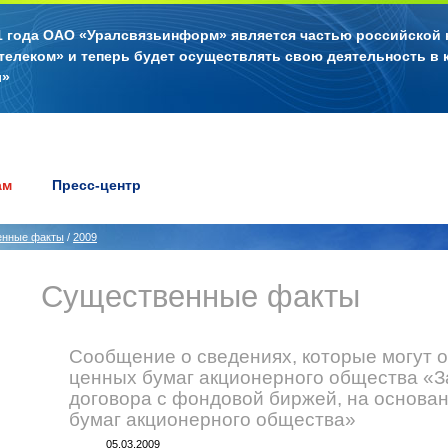
11 года ОАО «Уралсвязьинформ» является частью российской
телеком» и теперь будет осуществлять свою деятельность в 
л»
ам
Пресс-центр
енные факты
/
2009
Существенные факты
Сообщение о сведениях, которые могут 
ценных бумаг акционерного общества «
договора с фондовой биржей, на основан
бумаг акционерного общества»
05.03.2009