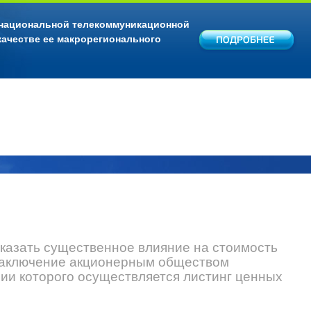
 национальной телекоммуникационной
качестве ее макрорегионального
оказать существенное влияние на стоимость
Заключение акционерным обществом
ии которого осуществляется листинг ценных