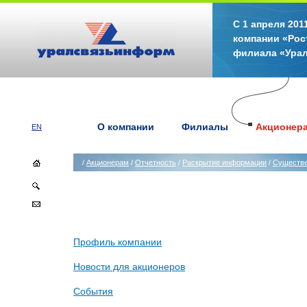
С 1 апреля 20
компании «Рос
филиала «Ура
О компании
Филиалы
Акционер
EN
/
Акционерам
/
Отчетность
/
Раскрытие информации
/
Существ
Профиль компании
Новости для акционеров
События