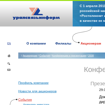
С 1 апреля 20
российской на
«Ростелеком» 
в качестве ее
О компании
Филиалы
Акционерам
EN
/
Акционерам
/
События
/
Конференции и презентации
/
2008
Конфе
Профиль компании
Презе
29.
Новости для акционеров
До
События
дир
Календарь инвестора