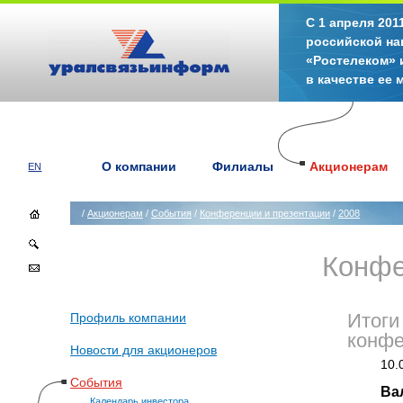
С 1 апреля 20
российской на
«Ростелеком» 
в качестве ее
О компании
Филиалы
Акционерам
EN
/
Акционерам
/
События
/
Конференции и презентации
/
2008
Конфе
Профиль компании
Итоги
конф
Новости для акционеров
10.
События
Ва
Календарь инвестора