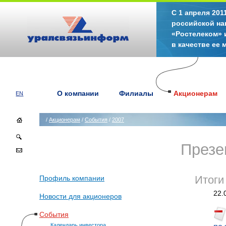
С 1 апреля 20
российской на
«Ростелеком» 
в качестве ее
О компании
Филиалы
Акционерам
EN
/
Акционерам
/
События
/
2007
Презе
Профиль компании
Итоги
22.
Новости для акционеров
События
Календарь инвестора