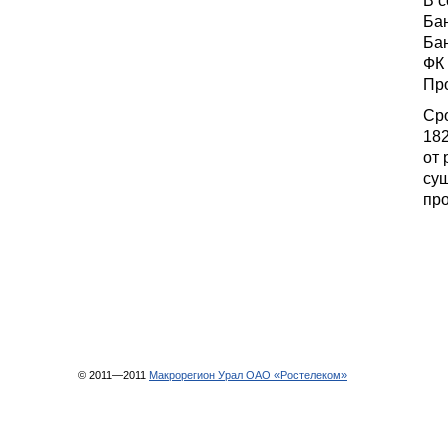
Бан
Бан
ФК
Про
Сро
182
от
су
пр
© 2011—2011
Макрорегион Урал ОАО «Ростелеком»