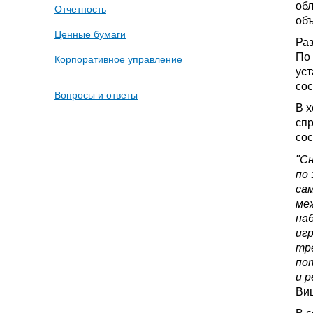
об
Отчетность
объ
Ценные бумаги
Раз
По 
Корпоративное управление
уст
сос
Вопросы и ответы
В х
спр
сос
"С
по
са
ме
на
игр
тр
по
и 
Ви
В с