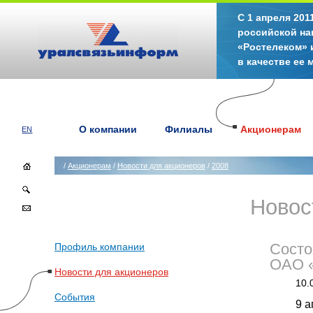
С 1 апреля 20
российской на
«Ростелеком» 
в качестве ее
О компании
Филиалы
Акционерам
EN
/
Акционерам
/
Новости для акционеров
/
2008
Новос
Профиль компании
Состо
ОАО «
Новости для акционеров
10.
События
9 