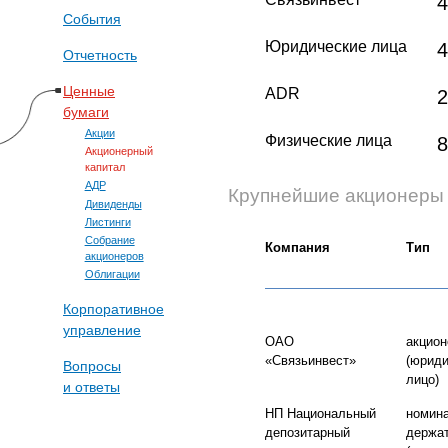
4
События
Юридические лица
4
Отчетность
Ценные
ADR
2
бумаги
Акции
Физические лица
8
Акционерный
капитал
АДР
Крупнейшие акционеры
Дивиденды
Листинги
Собрание
Компания
Тип
акционеров
Облигации
Корпоративное
управление
ОАО
акцион
«Связьинвест»
(юриди
Вопросы
лицо)
и ответы
НП Национальный
номин
депозитарный
держа