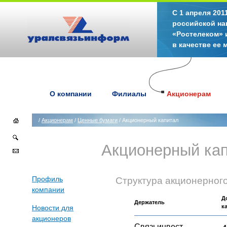
С 1 апреля 20
российской на
«Ростелеком» 
в качестве ее
О компании
Филиалы
Акционерам
/
Акционерам
/
Ценные бумаги
/ Акционерный капитал
Акционерный ка
Профиль
Структура акционерного
компании
Д
Держатель
к
Новости для
акционеров
Связьинвест