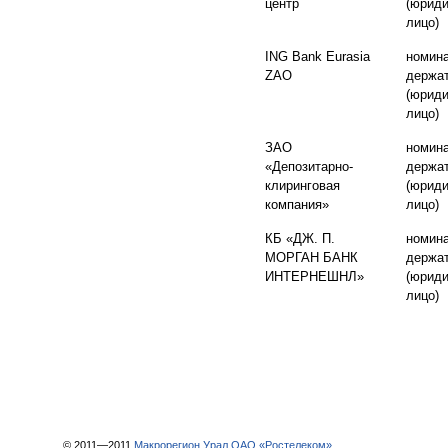
центр
(юриди
лицо)
ING Bank Eurasia
номин
ZAO
держа
(юриди
лицо)
ЗАО
номин
«Депозитарно-
держа
клиринговая
(юриди
компания»
лицо)
КБ «ДЖ. П.
номин
МОРГАН БАНК
держа
ИНТЕРНЕШНЛ»
(юриди
лицо)
© 2011—2011
Макрорегион Урал ОАО «Ростелеком»