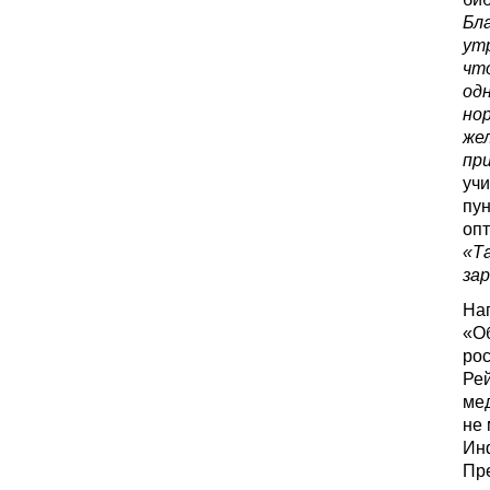
Бл
ут
чт
од
нор
жел
пр
учи
пун
оп
«Т
за
Нап
«О
ро
Рей
мед
не
Ин
Пре