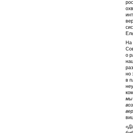
рос
охв
инт
ве
сис
Ель
На 
Со
о р
нац
раз
но 
в п
неу
ком
мы
во
ве
ви
«Д
биб