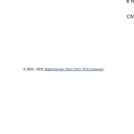
в т
CN
© 2011—2011
Макрорегион Урал ОАО «Ростелеком»