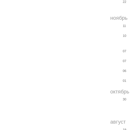
22
ноябрь
11
10
07
07
06
01
октябрь
30
август
19