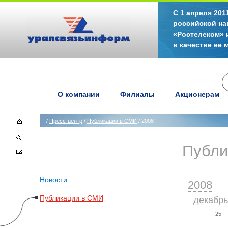
С 1 апреля 20
российской на
«Ростелеком» 
в качестве ее
О компании
Филиалы
Акционерам
/
Пресс-центр
/
Публикации в СМИ
/ 2008
Публи
Новости
2008
Публикации в СМИ
декабр
25