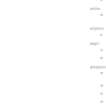
июнь
09
апрель
21
март
12
04
феврал
29
28
22
20